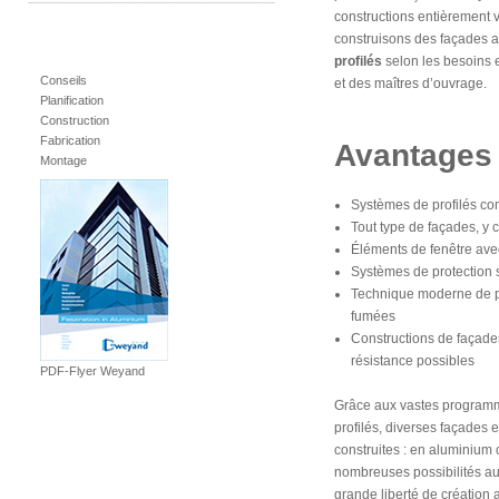
constructions entièrement 
construisons des façades 
profilés
selon les besoins e
Conseils
et des maîtres d’ouvrage.
Planification
Construction
Fabrication
Avantages 
Montage
Systèmes de profilés co
Tout type de façades, y
Éléments de fenêtre avec
Systèmes de protection s
Technique moderne de pro
fumées
Constructions de façades
résistance possibles
PDF-Flyer Weyand
Grâce aux vastes programm
profilés, diverses façades e
construites : en aluminium
nombreuses possibilités au
grande liberté de création 