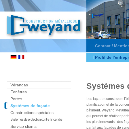
Contact / Mentio
Profil de l’entrep
Systèmes d
Vérandas
Fenêtres
Portes
Les façades constituent l’él
planification et de la conc
Systèmes de façade
bâtiment. Weyand Metallbau
Constructions spéciales
qui permet de réaliser par
Systèmes de protection contre l’incendie
les plus innovants : des faç
Service clients
parfait aux façades de syne