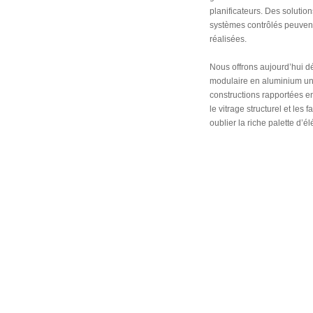
planificateurs. Des solutio
systèmes contrôlés peuven
réalisées.
Nous offrons aujourd’hui d
modulaire en aluminium un
constructions rapportées en
le vitrage structurel et les
oublier la riche palette d’é